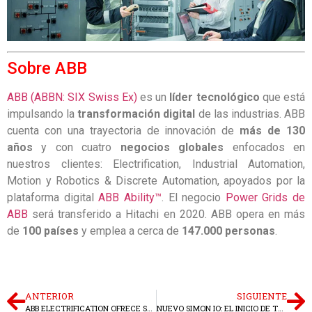
Sobre ABB
ABB (ABBN: SIX Swiss Ex)
es un
líder tecnológico
que está
impulsando la
transformación digital
de las industrias. ABB
cuenta con una trayectoria de innovación de
más de 130
años
y con cuatro
negocios globales
enfocados en
nuestros clientes: Electrification, Industrial Automation,
Motion y Robotics & Discrete Automation, apoyados por la
plataforma digital
ABB Ability™
. El negocio
Power Grids de
ABB
será transferido a Hitachi en 2020. ABB opera en más
de
100 países
y emplea a cerca de
147.000 personas
.
ANTERIOR
SIGUIENTE
ABB ELECTRIFICATION OFRECE SOLUCIONES DIGITALES GRATUITAS DURANTE 2020
NUEVO SIMON IO: EL INICIO DE TODO