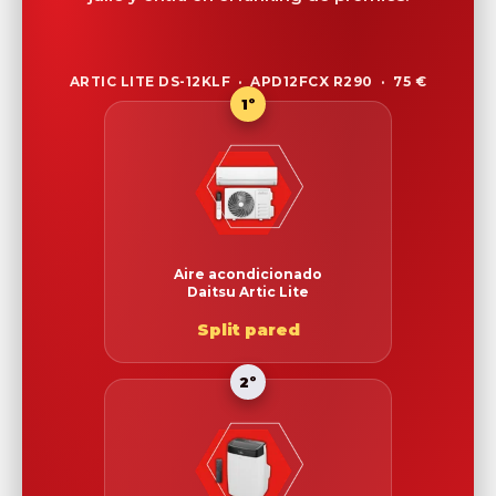
ARTIC LITE DS-12KLF · APD12FCX R290 · 75 €
1º
Aire acondicionado
Daitsu Artic Lite
Split pared
2º