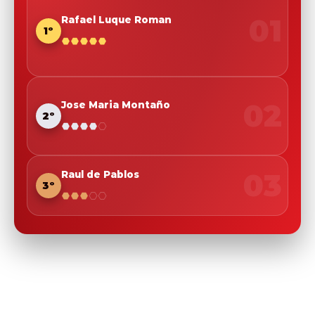
01
Rafael Luque Roman
1º
02
Jose Maria Montaño
2º
03
Raul de Pablos
3º